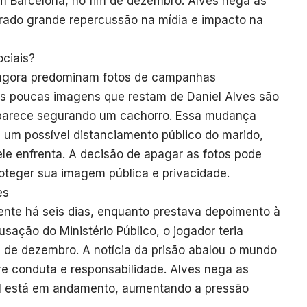
 Barcelona, no fim de dezembro. Alves nega as
rado grande repercussão na mídia e impacto na
ociais?
 agora predominam fotos de campanhas
. As poucas imagens que restam de Daniel Alves são
parece segurando um cachorro. Essa mudança
za um possível distanciamento público do marido,
le enfrenta. A decisão de apagar as fotos pode
oteger sua imagem pública e privacidade.
es
ente há seis dias, enquanto prestava depoimento à
sação do Ministério Público, o jogador teria
m de dezembro. A notícia da prisão abalou o mundo
re conduta e responsabilidade. Alves nega as
al está em andamento, aumentando a pressão