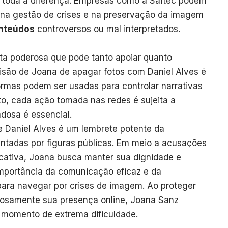
r toda a diferença. Empresas como a
Saftec
podem
o na gestão de crises e na preservação da imagem
nteúdos
controversos ou mal interpretados.
ta poderosa que pode tanto apoiar quanto
cisão de Joana de apagar fotos com Daniel Alves é
rmas podem ser usadas para controlar narrativas
to, cada ação tomada nas redes é sujeita a
adosa é essencial.
e Daniel Alves é um lembrete potente da
ntadas por figuras públicas. Em meio a acusações
icativa, Joana busca manter sua dignidade e
importância da comunicação eficaz e da
para navegar por crises de imagem. Ao proteger
dosamente sua presença online, Joana Sanz
m momento de extrema dificuldade.