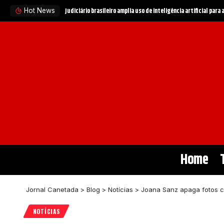
Hot News
Home
Jornal Canetada
>
Blog
>
Notícias
>
Joana Sanz apaga fotos c
NOTÍCIAS