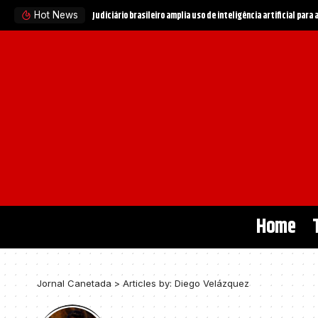
STF e governo buscam evitar crise institucional entre Políci
Hot News
Home
Jornal Canetada
>
Articles by: Diego Velázquez