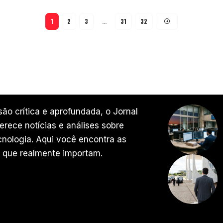
1
2
3
…
31
32
ão crítica e aprofundada, o Jornal
rece notícias e análises sobre
ecnologia. Aqui você encontra as
 que realmente importam.