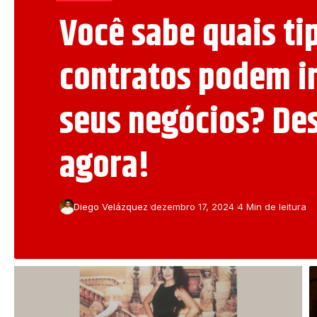
Você sabe quais ti
contratos podem i
seus negócios? De
agora!
Diego Velázquez
dezembro 17, 2024
4 Min de leitura