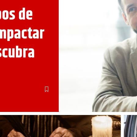
pos de
mpactar
scubra