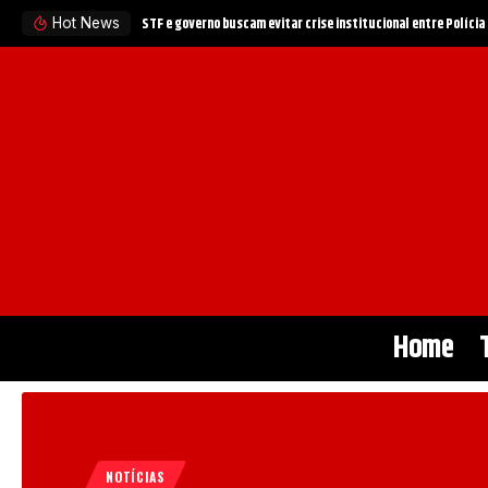
STJ divulga decisões recentes sobre contratos e relações jur
Hot News
Home
NOTÍCIAS