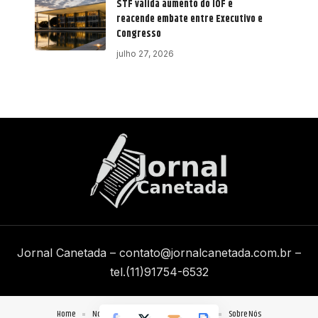
STF valida aumento do IOF e
reacende embate entre Executivo e
Congresso
julho 27, 2026
Jornal Canetada –
contato@jornalcanetada.com.br
–
tel.(11)91754-6532
Home
Notícias
Quem Faz
Contato
Sobre Nós