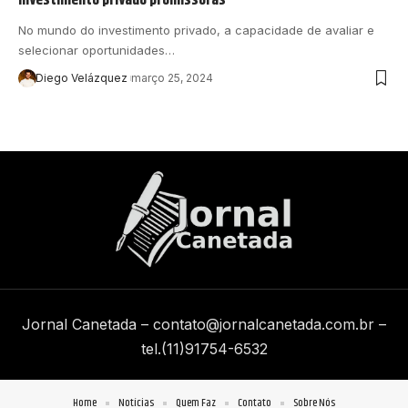
No mundo do investimento privado, a capacidade de avaliar e
selecionar oportunidades…
Diego Velázquez
março 25, 2024
Jornal Canetada –
contato@jornalcanetada.com.br
–
tel.(11)91754-6532
Home
Notícias
Quem Faz
Contato
Sobre Nós