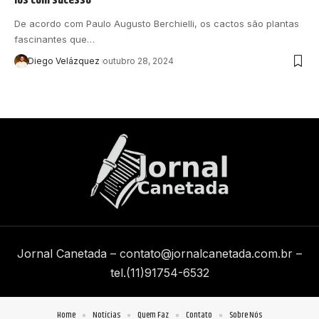
De acordo com Paulo Augusto Berchielli, os cactos são plantas
fascinantes que…
Diego Velázquez
outubro 28, 2024
Jornal Canetada –
contato@jornalcanetada.com.br
–
tel.(11)91754-6532
Home
Notícias
Quem Faz
Contato
Sobre Nós