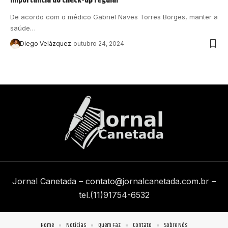
De acordo com o médico Gabriel Naves Torres Borges, manter a
saúde…
Diego Velázquez
outubro 24, 2024
Jornal Canetada –
contato@jornalcanetada.com.br
–
tel.(11)91754-6532
Home
Notícias
Quem Faz
Contato
Sobre Nós