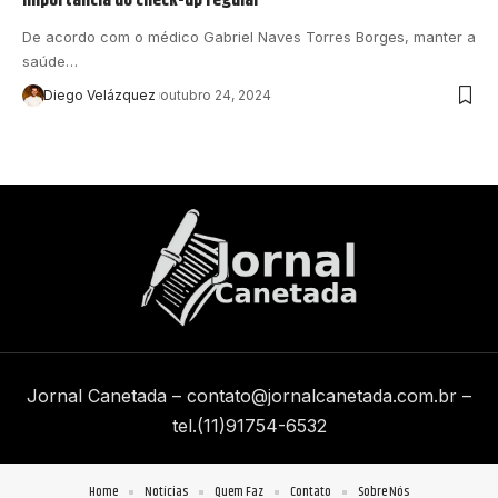
De acordo com o médico Gabriel Naves Torres Borges, manter a
saúde…
Diego Velázquez
outubro 24, 2024
Jornal Canetada –
contato@jornalcanetada.com.br
–
tel.(11)91754-6532
Home
Notícias
Quem Faz
Contato
Sobre Nós