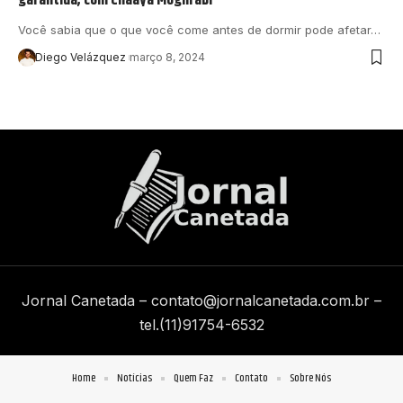
Você sabia que o que você come antes de dormir pode afetar…
Diego Velázquez
março 8, 2024
Jornal Canetada –
contato@jornalcanetada.com.br
–
tel.(11)91754-6532
Home
Notícias
Quem Faz
Contato
Sobre Nós