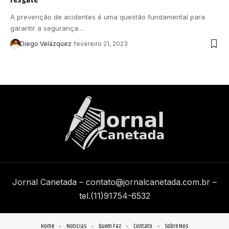
A prevenção de acidentes é uma questão fundamental para
garantir a segurança…
Diego Velázquez
fevereiro 21, 2023
Jornal Canetada –
contato@jornalcanetada.com.br
–
tel.(11)91754-6532
Home
Notícias
Quem Faz
Contato
Sobre Nós