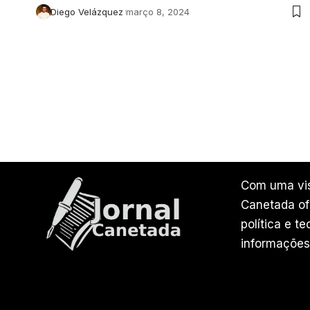
Diego Velázquez
março 8, 2024
Com uma vis
Canetada ofe
política e t
informações