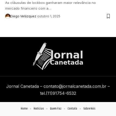
As cláusulas de lockbox ganharam maior relevância no
mercado financeiro com a…
Diego Velázquez
outubro 1, 2025
Jornal Canetada –
contato@jornalcanetada.com.br
–
tel.(11)91754-6532
Home
Notícias
Quem Faz
Contato
Sobre Nós