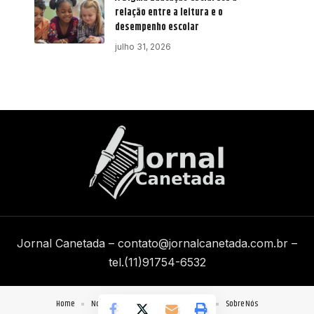
relação entre a leitura e o
desempenho escolar
julho 31, 2026
Jornal Canetada –
contato@jornalcanetada.com.br
–
tel.(11)91754-6532
Home
Notícias
Quem Faz
Contato
Sobre Nós