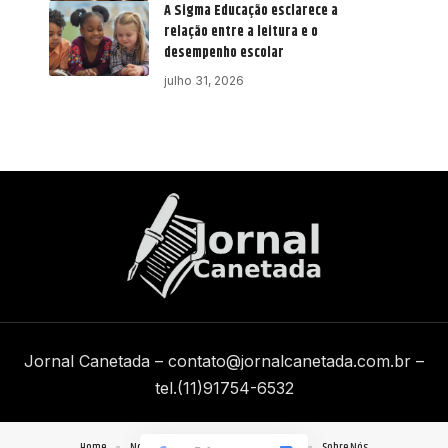
A Sigma Educação esclarece a
relação entre a leitura e o
desempenho escolar
julho 31, 2026
Jornal Canetada –
contato@jornalcanetada.com.br
–
tel.(11)91754-6532
Home
Notícias
Quem Faz
Contato
Sobre Nós