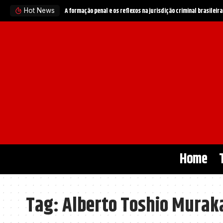
A formação penal e os reflexos na jurisdição criminal brasileira
Hot News
Home
Tag:
Alberto Toshio Murak