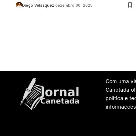
Diego Velázquez
dezembro 30, 2025
Com uma vis
Canetada ofe
política e t
informações