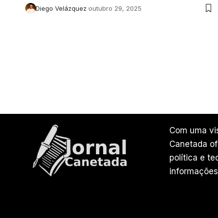
Diego Velázquez
outubro 29, 2025
Com uma vis
Canetada ofe
política e t
informações