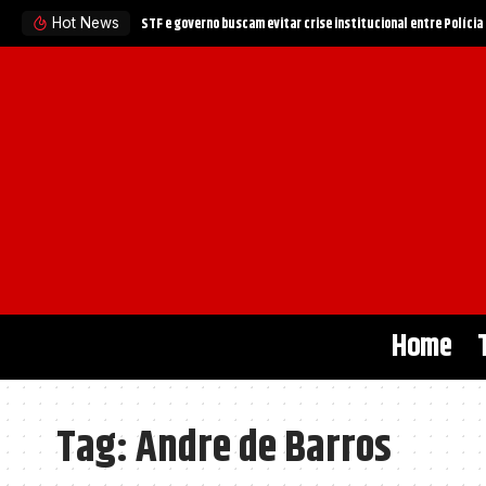
STF e governo buscam evitar crise institucional entre Políci
Hot News
Home
Tag:
Andre de Barros