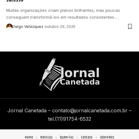
Muitas organizações criam planos brilhantes, mas poucas
conseguem transformá-los em resultados consistentes.…
Diego Velázquez
outubro 29, 2025
Jornal Canetada –
contato@jornalcanetada.com.br
–
tel.(11)91754-6532
Home
Notícias
Quem Faz
Contato
Sobre Nós