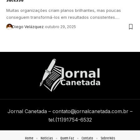
Muitas organizações criam planos brilhantes, mas poucas
conseguem transformá-los em resultados consistentes.…
Diego Velázquez
outubro 29, 2025
Jornal Canetada –
contato@jornalcanetada.com.br
–
tel.(11)91754-6532
Home
Notícias
Quem Faz
Contato
Sobre Nós