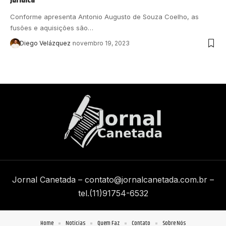
Conforme apresenta Antonio Augusto de Souza Coelho, as
fusões e aquisições são…
Diego Velázquez
novembro 19, 2023
Jornal Canetada –
contato@jornalcanetada.com.br
–
tel.(11)91754-6532
Home
Notícias
Quem Faz
Contato
Sobre Nós