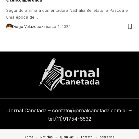
Segundo afirma a comentadora Nathalia Belletato, a Páscoa é
uma época de…
Diego Velázquez
março 4, 2024
Jornal Canetada –
contato@jornalcanetada.com.br
–
tel.(11)91754-6532
Home
Notícias
Quem Faz
Contato
Sobre Nós