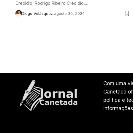
Credidio, Rodrigo Ribeiro Credidio,…
Diego Velázquez
agosto 30, 2024
Com uma vis
Canetada ofe
política e t
informações