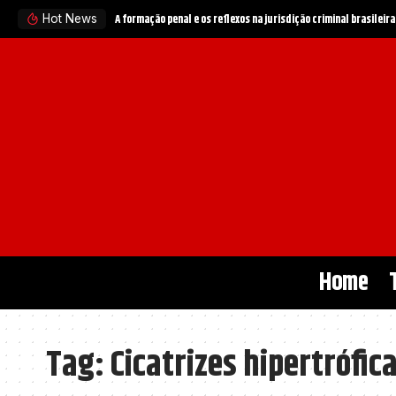
A formação penal e os reflexos na jurisdição criminal brasileira
Hot News
Home
Tag:
Cicatrizes hipertrófic