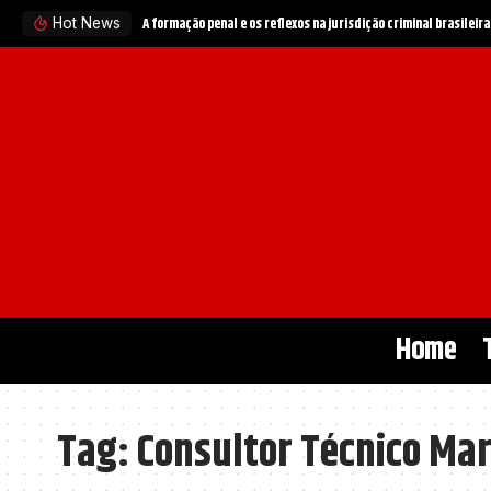
A formação penal e os reflexos na jurisdição criminal brasileira
Hot News
Home
Tag:
Consultor Técnico Mar