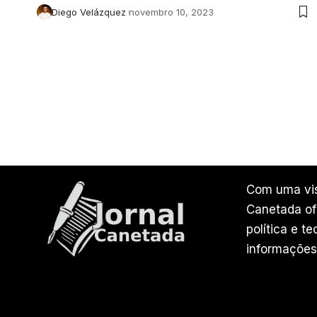
Diego Velázquez
novembro 10, 2023
Com uma vis
Canetada ofe
política e t
informações