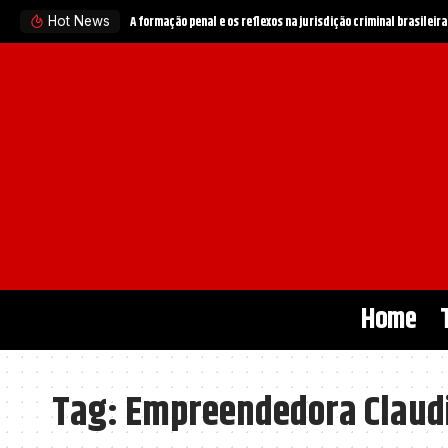
A formação penal e os reflexos na jurisdição criminal brasileira
Hot News
Home
Tag:
Empreendedora Claudi