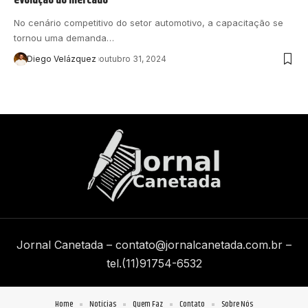
No cenário competitivo do setor automotivo, a capacitação se
tornou uma demanda…
Diego Velázquez
outubro 31, 2024
Jornal Canetada –
contato@jornalcanetada.com.br
–
tel.(11)91754-6532
Home
Notícias
Quem Faz
Contato
Sobre Nós