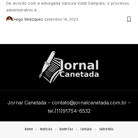
De acordo com a advogada Vanuza Vidal Sampaio, o processo
administrativo é…
Diego Velázquez
setembro 14, 2023
Jornal Canetada –
contato@jornalcanetada.com.br
–
tel.(11)91754-6532
Home
Notícias
Quem Faz
Contato
Sobre Nós