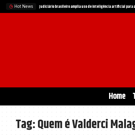
Judiciário brasileiro amplia uso de inteligência artificial para
Hot News
Home
Tag:
Quem é Valderci Mala