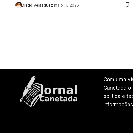
Diego Velázquez
maio 11, 2026
Com uma vis
Canetada ofe
política e t
informações