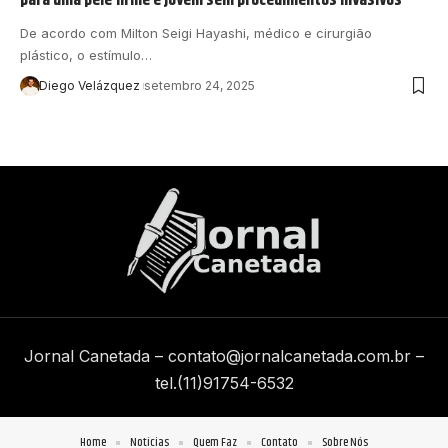
De acordo com Milton Seigi Hayashi, médico e cirurgião
plástico, o estímulo…
Diego Velázquez
setembro 24, 2025
Jornal Canetada –
contato@jornalcanetada.com.br
–
tel.(11)91754-6532
Home
Notícias
Quem Faz
Contato
Sobre Nós