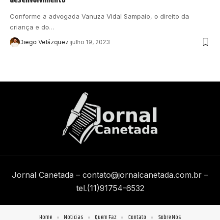
Conforme a advogada Vanuza Vidal Sampaio, o direito da
criança e do…
Diego Velázquez
julho 19, 2023
Jornal Canetada –
contato@jornalcanetada.com.br
–
tel.(11)91754-6532
Home
Notícias
Quem Faz
Contato
Sobre Nós