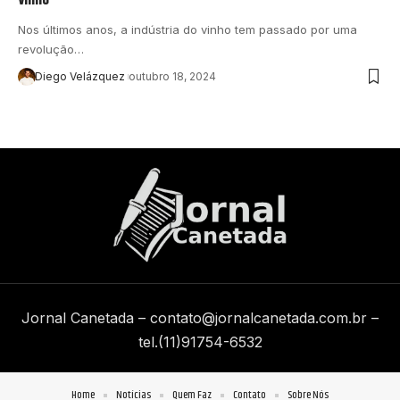
Nos últimos anos, a indústria do vinho tem passado por uma
revolução…
Diego Velázquez
outubro 18, 2024
Jornal Canetada –
contato@jornalcanetada.com.br
–
tel.(11)91754-6532
Home
Notícias
Quem Faz
Contato
Sobre Nós