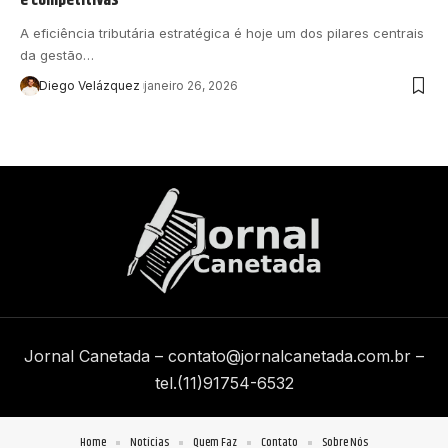
A eficiência tributária estratégica é hoje um dos pilares centrais
da gestão…
Diego Velázquez
janeiro 26, 2026
Jornal Canetada –
contato@jornalcanetada.com.br
–
tel.(11)91754-6532
Home
Notícias
Quem Faz
Contato
Sobre Nós