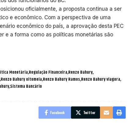
itos dos funcionários do BC.
sicionou oficialmente, a proposta continua a ser
tico e econômico. Com a perspectiva de uma
 cenário econômico do país, a aprovação desta PEC
er e a forma como as políticas monetárias são
ítica Monetária
Regulação Financeira
Renzo Bahury
Renzo Bahury oitomeia
Renzo Bahury Ramos
Renzo Bahury viagora
ahury
Sistema Bancário
Facebook
Twitter