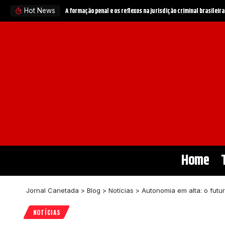
A Sigma Educação esclarece a relação entre a leitura e o des
Hot News
Home
Jornal Canetada
>
Blog
>
Notícias
>
Autonomia em alta: o futu
NOTÍCIAS