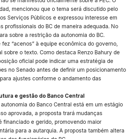
não se manifestou oficialmente sobre a PEC. O
dad, mencionou que o tema será discutido pelo
nos Serviços Públicos e expressou interesse em
as profissionais do BC de maneira adequada. No
ara sobre a restrição da autonomia do BC.
que fez “acenos” à equipe econômica do governo,
l sobre o texto. Como destaca Renzo Bahury de
sição oficial pode indicar uma estratégia de
ões no Senado antes de definir um posicionamento
de para ajustes conforme o andamento das
utura e gestão do Banco Central
 autonomia do Banco Central está em um estágio
aso aprovada, a proposta trará mudanças
 é financiado e gerido, promovendo maior
tária para a autarquia. A proposta também altera