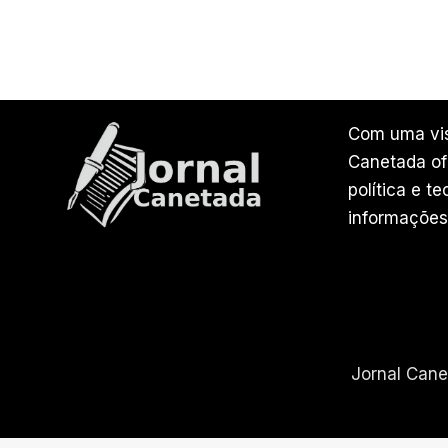
Com uma vis
Canetada ofe
política e t
informações
Jornal Can