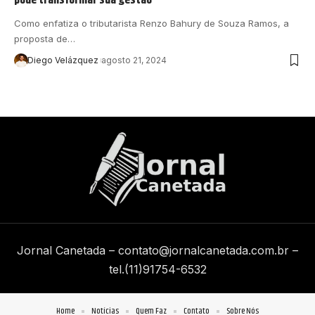
Como enfatiza o tributarista Renzo Bahury de Souza Ramos, a
proposta de…
Diego Velázquez
agosto 21, 2024
Jornal Canetada –
contato@jornalcanetada.com.br
–
tel.(11)91754-6532
Home
Notícias
Quem Faz
Contato
Sobre Nós