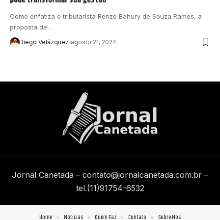
Como enfatiza o tributarista Renzo Bahury de Souza Ramos, a
proposta de…
Diego Velázquez
agosto 21, 2024
Jornal Canetada –
contato@jornalcanetada.com.br
–
tel.(11)91754-6532
Home
Notícias
Quem Faz
Contato
Sobre Nós