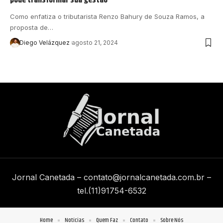
Como enfatiza o tributarista Renzo Bahury de Souza Ramos, a
proposta de…
Diego Velázquez
agosto 21, 2024
Jornal Canetada –
contato@jornalcanetada.com.br
–
tel.(11)91754-6532
Home
Notícias
Quem Faz
Contato
Sobre Nós