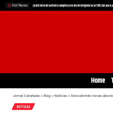
STF e governo buscam evitar crise institucional entre Políci
Hot News
Home
Jornal Canetada
>
Blog
>
Notícias
>
Descobrindo novas abordag
NOTÍCIAS