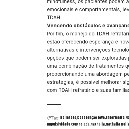
mindfulness, os pacientes podem a
emocionais e comportamentais, lev
TDAH.
Vencendo obstáculos e avançand
Por fim, o manejo do TDAH refratá
estão oferecendo esperança e nova
alternativas e intervenções tecnol
opções que podem ser exploradas p
uma combinação de tratamentos qu
proporcionando uma abordagem per
estratégias, é possível melhorar si
com TDAH refratário e suas família
Belletato
Desatenção leve
Enfermeira N
Tag:
Impulsividade controlada
Nathalia
Nathalia Bell