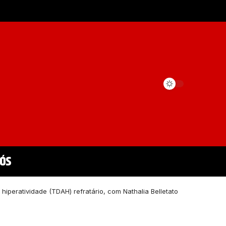
Nós
iperatividade (TDAH) refratário, com Nathalia Belletato