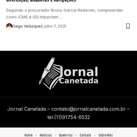
Segundo o procurador Bruno Garcia Redondo, compreender
como ICMS e ISS impactam…
Diego Velázquez
julho 7, 2025
Jornal Canetada –
contato@jornalcanetada.com.br
–
tel.(11)91754-6532
Home
Notícias
Quem Faz
Contato
Sobre Nós