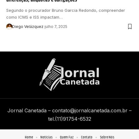
Segundo o procurador Bruno Garcia Redondo, compreender
como ICMS e ISS impactam…
Diego Velázquez
julho 7, 2025
Jornal Canetada –
contato@jornalcanetada.com.br
–
tel.(11)91754-6532
Home
Notícias
Quem Faz
Contato
Sobre Nós