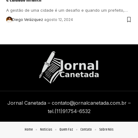
A gestão de uma cidade é um desafio e quando um prefeito,…
Diego Velázquez
agosto 12, 2024
Jornal Canetada –
contato@jornalcanetada.com.br
–
tel.(11)91754-6532
Home
Notícias
Quem Faz
Contato
Sobre Nós