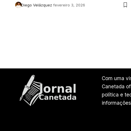
Diego Velázquez
fevereiro 3, 2026
Com uma vis
Canetada ofe
política e t
informações