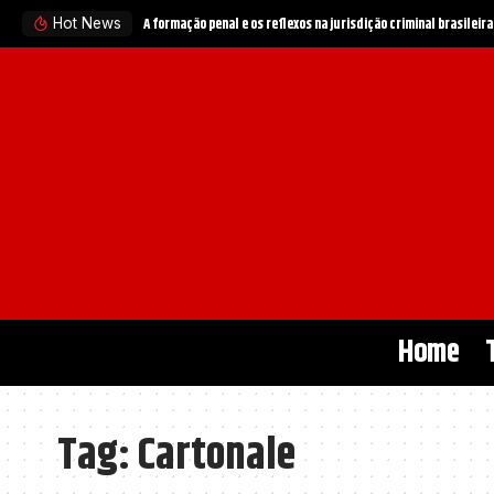
A formação penal e os reflexos na jurisdição criminal brasileira
Hot News
Home
Tag:
Cartonale