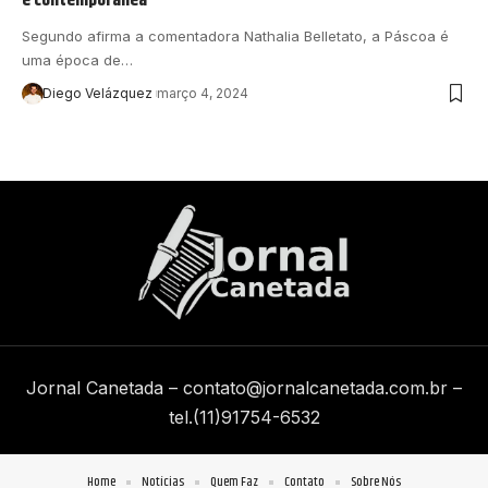
Segundo afirma a comentadora Nathalia Belletato, a Páscoa é
uma época de…
Diego Velázquez
março 4, 2024
Jornal Canetada –
contato@jornalcanetada.com.br
–
tel.(11)91754-6532
Home
Notícias
Quem Faz
Contato
Sobre Nós