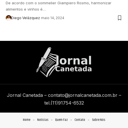
De acordo com o sommelier Giampiero Rosmo, harmonizar
alimentos e vinhos é…
Diego Velázquez
maio 14, 2024
Jornal Canetada –
contato@jornalcanetada.com.br
–
tel.(11)91754-6532
Home
Notícias
Quem Faz
Contato
Sobre Nós