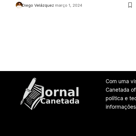
Diego Velázquez
março 1, 2024
Com uma vis
Canetada ofe
política e t
informações