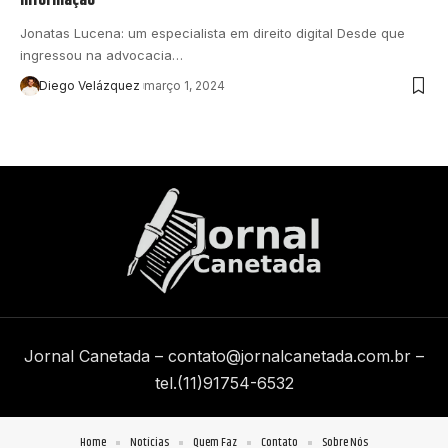
Jonatas Lucena: um especialista em direito digital Desde que
ingressou na advocacia…
Diego Velázquez
março 1, 2024
Jornal Canetada –
contato@jornalcanetada.com.br
–
tel.(11)91754-6532
Home
Notícias
Quem Faz
Contato
Sobre Nós