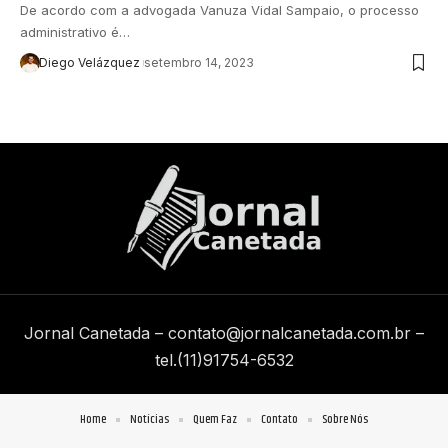
De acordo com a advogada Vanuza Vidal Sampaio, o processo
administrativo é…
Diego Velázquez
setembro 14, 2023
Jornal Canetada –
contato@jornalcanetada.com.br
–
tel.(11)91754-6532
Home
Notícias
Quem Faz
Contato
Sobre Nós