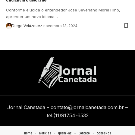
Conforme elucida o entendedor Jose Severiano Morel Filho,
aprender um novo idioma…
Diego Velázquez
novembro 13, 2024
Jornal Canetada –
contato@jornalcanetada.com.br
–
tel.(11)91754-6532
Home
Notícias
Quem Faz
Contato
Sobre Nós