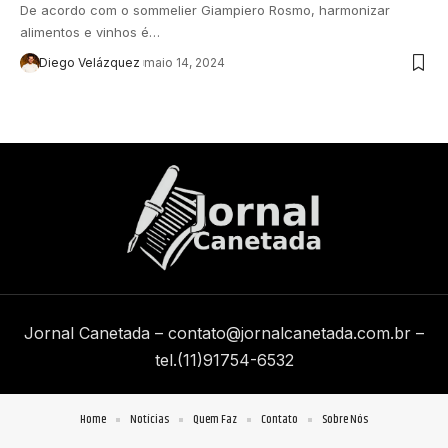
De acordo com o sommelier Giampiero Rosmo, harmonizar
alimentos e vinhos é…
Diego Velázquez
maio 14, 2024
Jornal Canetada –
contato@jornalcanetada.com.br
–
tel.(11)91754-6532
Home
Notícias
Quem Faz
Contato
Sobre Nós