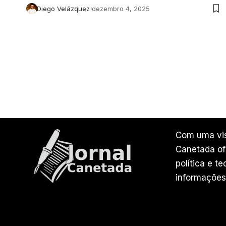
Diego Velázquez
dezembro 4, 2025
Com uma vis
Canetada ofe
política e t
informações