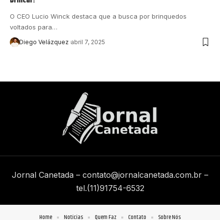
O CEO Lucio Winck destaca que a busca por brinquedos
voltados para…
Diego Velázquez
abril 7, 2025
Jornal Canetada –
contato@jornalcanetada.com.br
–
tel.(11)91754-6532
Home
Notícias
Quem Faz
Contato
Sobre Nós