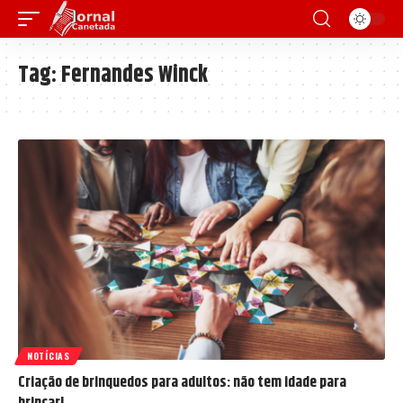
Tag:
Fernandes Winck
NOTÍCIAS
Criação de brinquedos para adultos: não tem idade para
brincar!