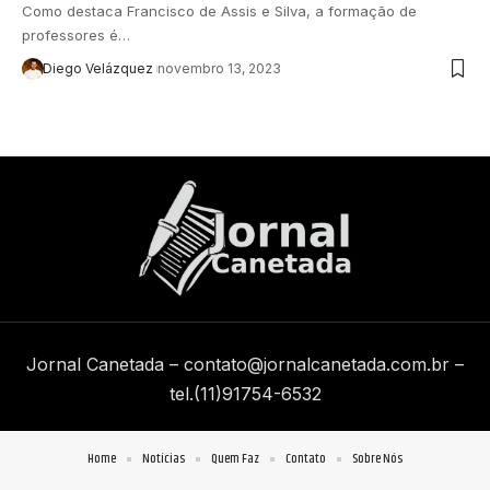
Como destaca Francisco de Assis e Silva, a formação de
professores é…
Diego Velázquez
novembro 13, 2023
Jornal Canetada –
contato@jornalcanetada.com.br
–
tel.(11)91754-6532
Home
Notícias
Quem Faz
Contato
Sobre Nós