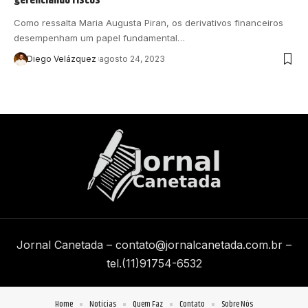
Como ressalta Maria Augusta Piran, os derivativos financeiros
desempenham um papel fundamental…
Diego Velázquez
agosto 24, 2023
Jornal Canetada –
contato@jornalcanetada.com.br
–
tel.(11)91754-6532
Home
Notícias
Quem Faz
Contato
Sobre Nós